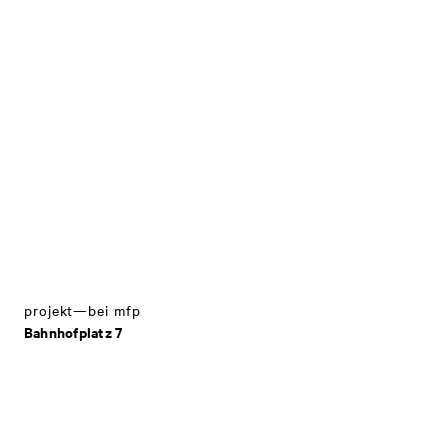
projekt—bei mfp
Bahnhofplatz 7