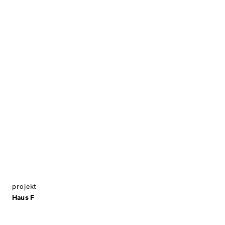
projekt
Haus F